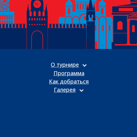
О турнире
Программа
Как добраться
Галерея